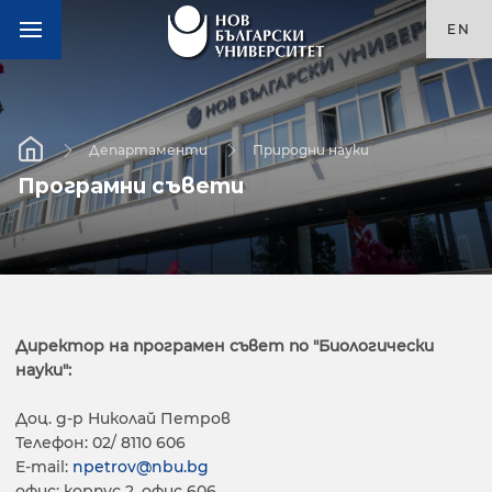
EN
Департаменти
Природни науки
Програмни съвети
Директор на програмен съвет по "Биологически
науки":
Доц. д-р Николай Петров
Телефон:
02/ 8110 606
E-mail:
npetrov@nbu.bg
офис: корпус 2, офис 606