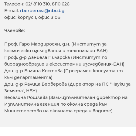
Телефон: 02/ 8110 310, 8110 626
E-mail:
rberberova@nbu.bg
офис: корпус 1, офис 310Б
Членове:
Проф. Гаро Мардиросян, д.н. (Институт за
космически изследвания и технологии-БАН)
Проф. д-р Даниела Пиларска (Институт по
биоразнообразие и екосистемни изследвания-БАН)
Доц. д-р Биляна Костова (Програмен консултант
към департамента)
Доц. д-р Ралица Берберова (Директор на ПС "Науки за
Земята", НБУ)
Веселина Рошлева (Зам.-изпълнителен директор на
Изпълнителна агенция по околна среда към
Министерство на околната среда и водите)