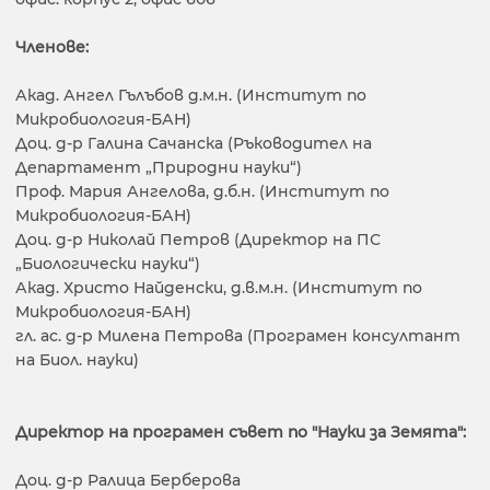
Членове:
Акад. Ангел Гълъбов д.м.н. (Институт по
Микробиология-БАН)
Доц. д-р Галина Сачанска (Ръководител на
Департамент „Природни науки“)
Проф. Мария Ангелова, д.б.н. (Институт по
Микробиология-БАН)
Доц. д-р Николай Петров (Директор на ПС
„Биологически науки“)
Акад. Христо Найденски, д.в.м.н. (Институт по
Микробиология-БАН)
гл. ас. д-р Милена Петрова (Програмен консултант
на Биол. науки)
Директор на програмен съвет по "Науки за Земята":
Доц. д-р Ралица Берберова